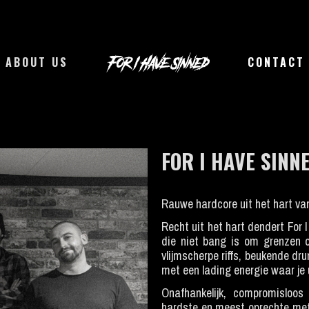
ABOUT US
CONTACT
FOR I HAVE SINN
Rauwe hardcore uit het hart va
Recht uit het hart dendert For 
die niet bang is om grenzen 
vlijmscherpe riffs, beukende dru
met een lading energie waar je 
Onafhankelijk, compromisloos
hardste en meest oprechte met