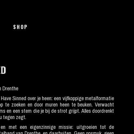
SHOP
ED
n Drenthe
I Have Sinned over je heen: een vijfkoppige metalformatie
op te zoeken en door muren heen te beuken. Verwacht
ms en een stem die je bij de strot grijpt. Alles doordrenkt
u tegen zegt.
 en met een eigenzinnige missie: uitgroeien tot de
alband van Drenthe, en daarbuiten. Geen opsmuk, geen